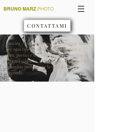
PHOTO
BRUNO MARZ
CONTATTAMI
Cascina Abbadia dispone di ampi spazi ideali
per ogni tipo di evento.Arcate, mattoni a
vista, portici e sale ricevimenti caratterizzano
Cascina Abbadia. La sua innata eleganza è un
connubio perfetto per la natura che la
circonda.